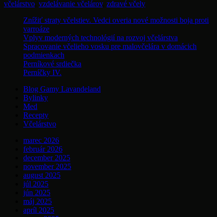
včelárstvo
,
vzdelávanie včelárov
,
zdravé včely
Znížiť straty včelstiev. Vedci overia nové možnosti boja proti
varroáze
Vplyv moderných technológií na rozvoj včelárstva
Spracovanie včelieho vosku pre malovčelára v domácich
podmienkach
Perníkové srdiečka
Perníčky IV.
Blog Gamy Lavandeland
Bylinky
Med
Recepty
Včelárstvo
marec 2026
február 2026
december 2025
november 2025
august 2025
júl 2025
jún 2025
máj 2025
apríl 2025