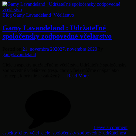
Categories
Blog Gamy Lavandeland
,
Včelárstvo
Gamy Lavandeland : Udržateľné
spoločensky zodpovedné včelárstvo
Posted
Posted on
21. novembra 2020
27. novembra 2020
By
on
gamylavandeland
Ciele a aspekty udržateľného včelárstva Udržateľné spoločensky
zodpovedné včelárstvo (resp. chov včiel) môžme chápať ako
Gamy
koncept, ktorý nie je založený …
Read More
Lavandeland
on
Tag
:
Ga
Udržateľné
Lav
spoločensky
:
zodpovedné
Udrž
včelárstvo
spol
zod
včel
Leave a comment
aspekty
,
chov včiel
,
ciele
,
spoločensky zodpovedné
,
udržatelnosť
,