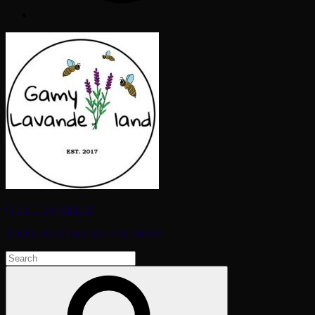
Gamy Lavandeland
Sladká sila prírody pre vaše zdravie
Search
for:
Search