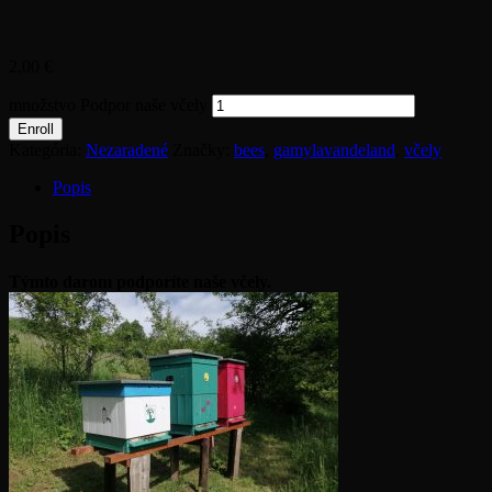
2,00
€
množstvo Podpor naše včely
Enroll
Kategória:
Nezaradené
Značky:
bees
,
gamylavandeland
,
včely
Popis
Popis
Týmto darom podporíte naše včely.