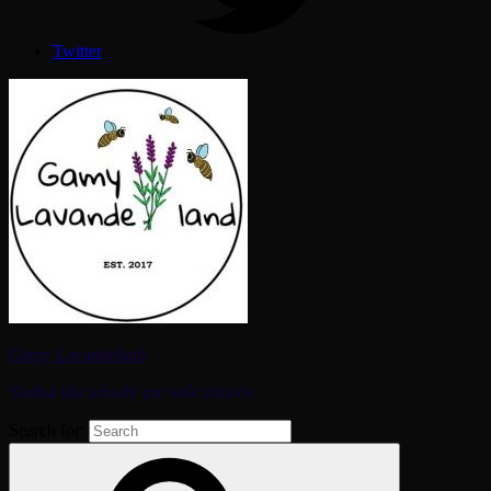
Twitter
Gamy Lavandeland
Sladká sila prírody pre vaše zdravie
Search for: