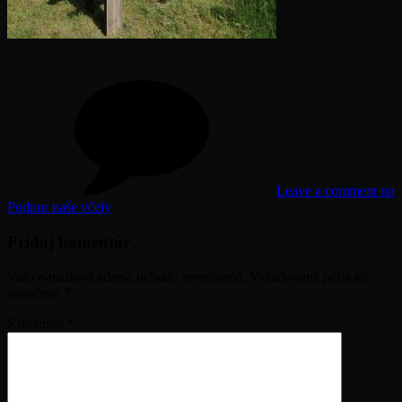
Leave a comment
on
Podpor naše včely
Pridaj komentár
Vaša e-mailová adresa nebude zverejnená.
Vyžadované polia sú
označené
*
Komentár
*