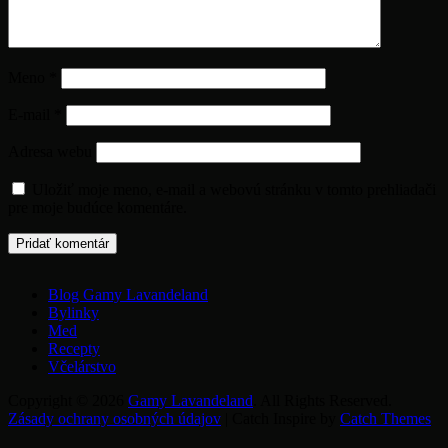
Meno
*
E-mail
*
Adresa webu
Uložiť moje meno, e-mail a webovú stránku v tomto prehliadači
pre moje budúce komentáre.
Blog Gamy Lavandeland
Bylinky
Med
Recepty
Včelárstvo
Copyright © 2026
Gamy Lavandeland
. All Rights Reserved.
Zásady ochrany osobných údajov
|
Catch Inspire by
Catch Themes