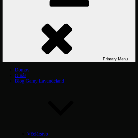
Primary
Menu
Domov
O nás
Blog Gamy Lavandeland
Včelárstvo