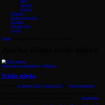
Med
Recepty
Bylinky
Produkty
Podpor naše včely
Kontakt
Členský účet
Log In
Home
Posts tagged
Značka:
účinky trúdie mlieko
Značka:
účinky trúdie mlieko
Categories
Blog Gamy Lavandeland
,
Včelárstvo
Trúdie mlieko
Posted
Posted on
4. januára 2021
4. januára 2021
By
gamylavandeland
on
Lekáreň v úli Trúdie mlieko alebo tiež homogenát trúdích lariev je
Trúd
celý obsah bunky včelieho plástu s larvou trúda. Z …
Read More
mlie