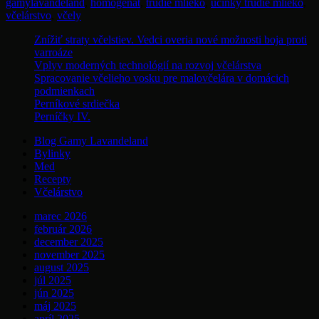
Tags
gamylavandeland
,
homogenát
,
trúdie mlieko
,
účinky trúdie mlieko
,
včelárstvo
,
včely
Znížiť straty včelstiev. Vedci overia nové možnosti boja proti
varroáze
Vplyv moderných technológií na rozvoj včelárstva
Spracovanie včelieho vosku pre malovčelára v domácich
podmienkach
Perníkové srdiečka
Perníčky IV.
Blog Gamy Lavandeland
Bylinky
Med
Recepty
Včelárstvo
marec 2026
február 2026
december 2025
november 2025
august 2025
júl 2025
jún 2025
máj 2025
apríl 2025