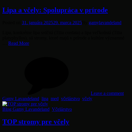
Lipa a včely: Spolupráca v prírode
Posted
Posted on
31. januára 2025
29. marca 2025
By
gamylavandeland
on
Lipa, konkrétne lipa srdčitá (Tilia cordata) a lipa veľkolistá (Tilia
platyphyllos), sú stromy, ktoré majú v prírode a kultúre významné
Lipa
…
Read More
a
on
Tag
včely:
Lipa
Spolupráca
a
v
včel
prírode
Spol
v
prír
Leave a comment
Gamy Lavandeland
,
lipa
,
med
,
včelárstvo
,
včely
Categories
Blog Gamy Lavandeland
,
Včelárstvo
TOP stromy pre včely