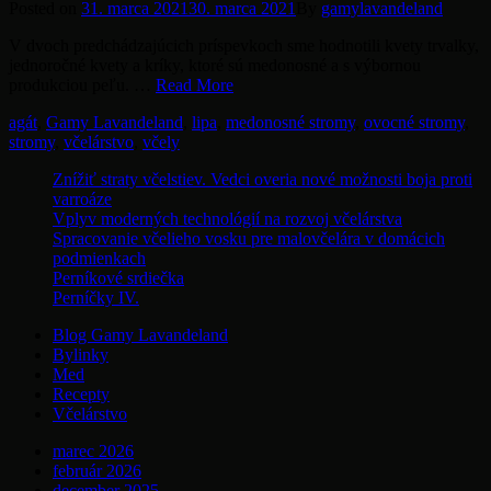
Posted
Posted on
31. marca 2021
30. marca 2021
By
gamylavandeland
on
V dvoch predchádzajúcich príspevkoch sme hodnotili kvety trvalky,
jednoročné kvety a kríky, ktoré sú medonosné a s výbornou
TOP
produkciou peľu. …
Read More
stromy
Tags
agát
,
Gamy Lavandeland
,
lipa
,
medonosné stromy
,
ovocné stromy
,
pre
stromy
,
včelárstvo
,
včely
včely
Znížiť straty včelstiev. Vedci overia nové možnosti boja proti
varroáze
Vplyv moderných technológií na rozvoj včelárstva
Spracovanie včelieho vosku pre malovčelára v domácich
podmienkach
Perníkové srdiečka
Perníčky IV.
Blog Gamy Lavandeland
Bylinky
Med
Recepty
Včelárstvo
marec 2026
február 2026
december 2025