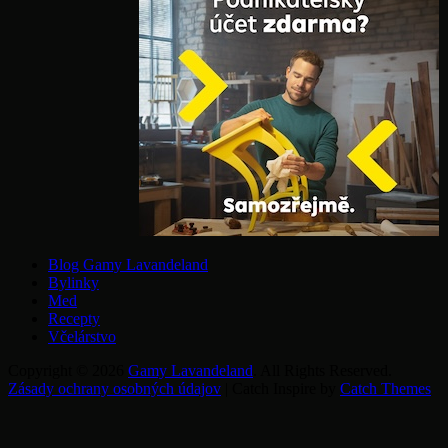
Blog Gamy Lavandeland
Bylinky
Med
Recepty
Včelárstvo
Copyright © 2026
Gamy Lavandeland
. All Rights Reserved.
Zásady ochrany osobných údajov
|
Catch Inspire by
Catch Themes
Scroll
Scroll
Up
Up