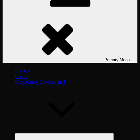
Primary
Menu
Domov
O nás
Blog Gamy Lavandeland
expand