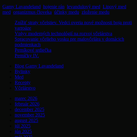
a
Tags
Gamy Lavandeland
,
hojenie rán
,
levandulový med
,
Lipový med
,
jeho
med
,
organizmus človeka
,
účinky medu
,
zloženie medu
liečivé
účinky
Znížiť straty včelstiev. Vedci overia nové možnosti boja proti
varroáze
Vplyv moderných technológií na rozvoj včelárstva
Spracovanie včelieho vosku pre malovčelára v domácich
podmienkach
Perníkové srdiečka
Perníčky IV.
Blog Gamy Lavandeland
Bylinky
Med
Recepty
Včelárstvo
marec 2026
február 2026
december 2025
november 2025
august 2025
júl 2025
jún 2025
máj 2025