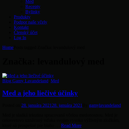
Med
Recepty
Bylinky
Produkty
Podpor naše včely
Kontakt
Členský účet
Log In
Home
Posts tagged
Značka:
levandulový med
Značka:
levandulový med
Categories
Blog Gamy Lavandeland
,
Med
Med a jeho liečivé účinky
Posted
Posted on
28. januára 2021
28. januára 2021
By
gamylavandeland
on
Med je sladká tekutina spracovaná včelou medonosnou. Med je
celosvetovo uznávaný vďaka svojim vysoko výživným zložkám,
Med
ktoré sú prospešné pre blaho …
Read More