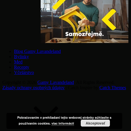
Blog Gamy Lavandeland
Bylinky
Med
Recepty
Včelárstvo
Copyright © 2026
Gamy Lavandeland
. All Rights Reserved.
Zásady ochrany osobných údajov
|
Catch Inspire by
Catch Themes
Scroll
Scroll
Up
Up
Pokračovaním v prehliadaní tejto webovej stránky súhlasíte s
Akceptovať
používaním cookies.
viac informácií