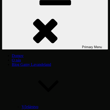
Primary
Menu
Domov
O nás
Blog Gamy Lavandeland
Včelárstvo