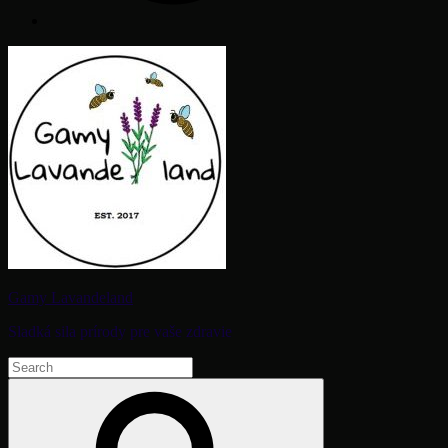
Gamy Lavandeland
Sladká sila prírody pre vaše zdravie
Search
for:
Search