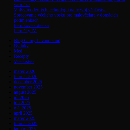
varroáze
Vplyv moderných technológií na rozvoj včelárstva
Spracovanie včelieho vosku pre malovčelára v domácich
podmienkach
Perníkové srdiečka
Perníčky IV.
Blog Gamy Lavandeland
Bylinky
Med
Recepty
Včelárstvo
marec 2026
február 2026
december 2025
november 2025
august 2025
júl 2025
jún 2025
máj 2025
apríl 2025
marec 2025
február 2025
január 2025