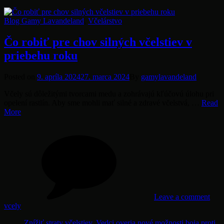
Categories
Blog Gamy Lavandeland
,
Včelárstvo
Čo robiť pre chov silných včelstiev v
priebehu roku
Posted
Posted on
9. apríla 2024
27. marca 2024
By
gamylavandeland
on
Včely sú dôležitými tvorcami medu a zohrávajú kľúčovú úlohu pri
opelení rastlín. Aby sme mohli mať silné a zdravé včelstvá, …
Read
Čo
More
robiť
on
Tag
pre
Čo
chov
robi
silných
pre
včelstiev
cho
v
siln
priebehu
včel
roku
v
Leave a comment
prie
vcely
roku
Znížiť straty včelstiev. Vedci overia nové možnosti boja proti