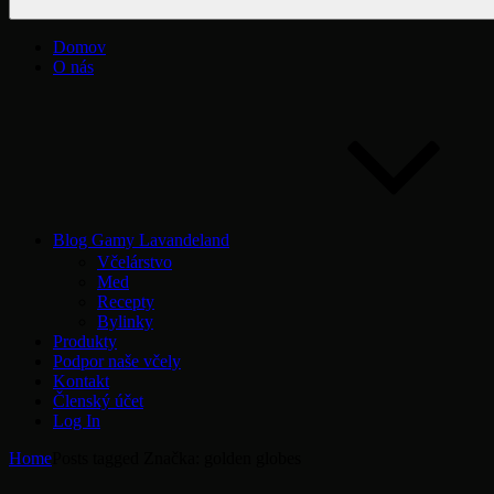
Domov
O nás
Blog Gamy Lavandeland
Včelárstvo
Med
Recepty
Bylinky
Produkty
Podpor naše včely
Kontakt
Členský účet
Log In
Home
Posts tagged
Značka:
golden globes