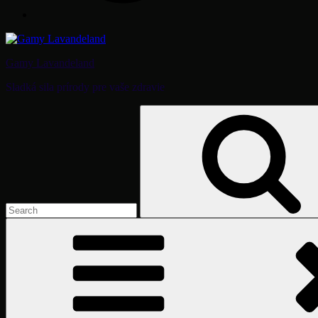
Gamy Lavandeland
Sladká sila prírody pre vaše zdravie
Search
for: