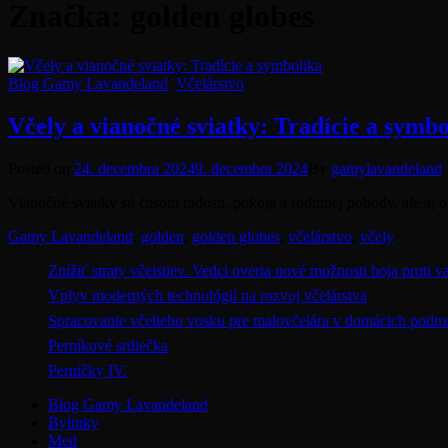
Značka:
golden globes
Categories
Blog Gamy Lavandeland
,
Včelárstvo
Včely a vianočné sviatky: Tradície a symbo
Posted
Posted on
24. decembra 2024
9. decembra 2024
By
gamylavandeland
on
Vianočné sviatky sú časom radosti, pokoja a rodinnej pohody, ale a
Tags
Gamy Lavandeland
,
golden
,
golden globes
,
včelárstvo
,
včely
Znížiť straty včelstiev. Vedci overia nové možnosti boja proti v
Vplyv moderných technológií na rozvoj včelárstva
Spracovanie včelieho vosku pre malovčelára v domácich podm
Perníkové srdiečka
Perníčky IV.
Blog Gamy Lavandeland
Bylinky
Med