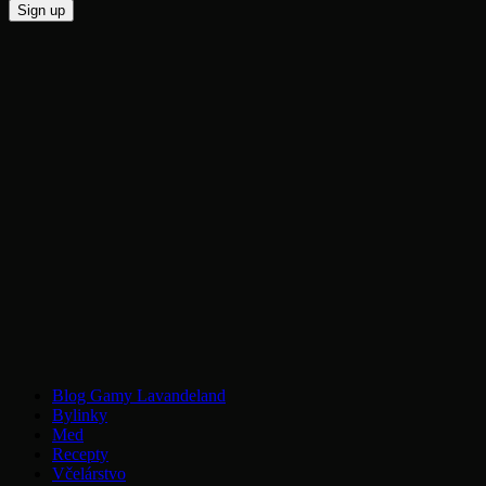
Blog Gamy Lavandeland
Bylinky
Med
Recepty
Včelárstvo