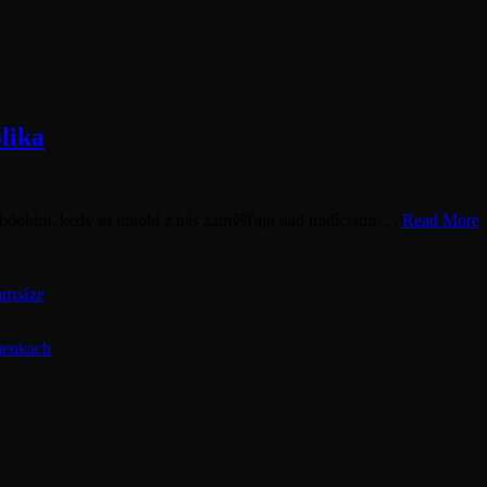
lika
V
j obdobím, kedy sa mnohí z nás zamýšľajú nad tradíciami …
Read More
a
v
s
arroáze
T
a
s
ienkach